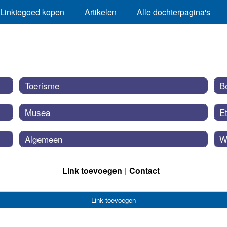
Linktegoed kopen
Artikelen
Alle dochterpagina's
Toerisme
B
Musea
E
Algemeen
W
Link toevoegen
Contact
Link toevoegen