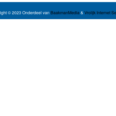
ight © 2023 Onderdeel van
BaakmanMedia
&
Vrolijk Internet S